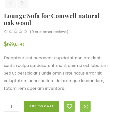
Lounge Sofa for Comwell natural
oak wood
(
0
customer reviews)
0
5
0
$
689.00
out
of
based
on
Excepteur sint occaecat cupidatat non proident
customer
sunt in culpa qui deserunt mollit anim id est laborum.
ratings
Sed ut perspiciatis unde omnis iste natus error sit
voluptatem accusantium doloremque laudantium,
totam rem aperiam inventore.
ADD TO CART