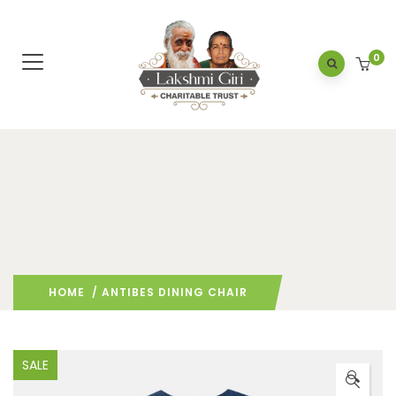
0
HOME
/ ANTIBES DINING CHAIR
SALE
🔍