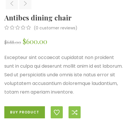
Antibes dining chair
(
0
customer reviews)
0
5
0
$
600.00
out
$
688.00
of
based
on
Excepteur sint occaecat cupidatat non proident
customer
sunt in culpa qui deserunt mollit anim id est laborum.
ratings
Sed ut perspiciatis unde omnis iste natus error sit
voluptatem accusantium doloremque laudantium,
totam rem aperiam inventore.
BUY PRODUCT