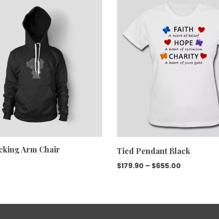
cking Arm Chair
Tied Pendant Black
$
179.90
–
$
655.00