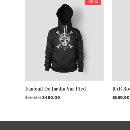
-25%
Fauteuil De Jardin Sur Pied
RAR Ro
$
599.00
$
450.00
$
655.00