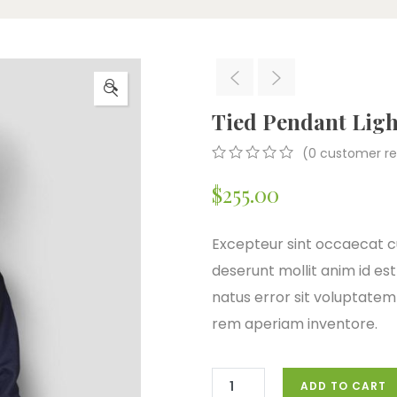
🔍
Tied Pendant Ligh
(
0
customer re
0
5
0
$
255.00
out
of
based
on
Excepteur sint occaecat cu
customer
deserunt mollit anim id est
ratings
natus error sit voluptat
rem aperiam inventore.
ADD TO CART