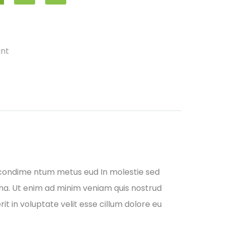
ant
 condime ntum metus eud In molestie sed
gna. Ut enim ad minim veniam quis nostrud
it in voluptate velit esse cillum dolore eu