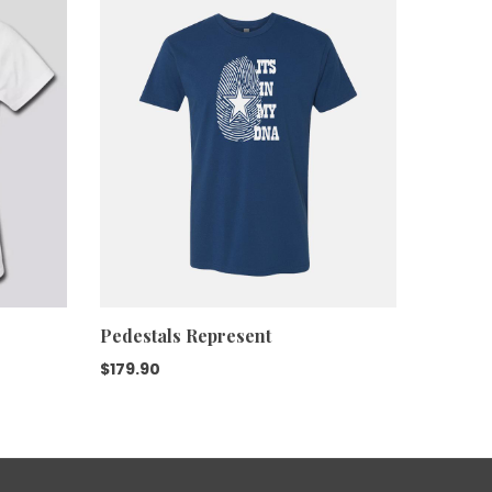
Pedestals Represent
$
179.90