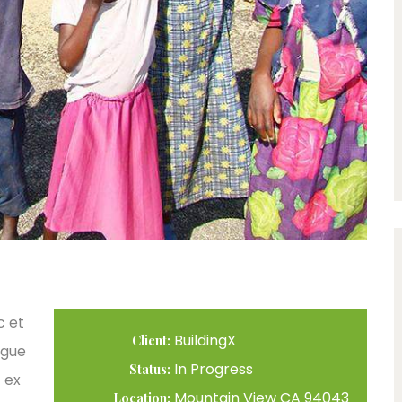
c et
BuildingX
Client:
ngue
In Progress
Status:
 ex
Mountain View CA 94043
Location: