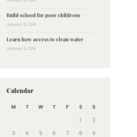
January 3, 2016
Build school for poor childrens
January 3, 2016
Learn how access to clean water
January 3, 2016
Calendar
M
T
W
T
F
S
S
1
2
3
4
5
6
7
8
9