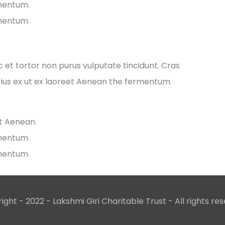
rmentum.
rmentum.
ec et tortor non purus vulputate tincidunt. Cras
ius ex ut ex laoreet Aenean the fermentum.
et Aenean.
rmentum.
rmentum.
ight - 2022 - Lakshmi Giri Charitable Trust - All rights res